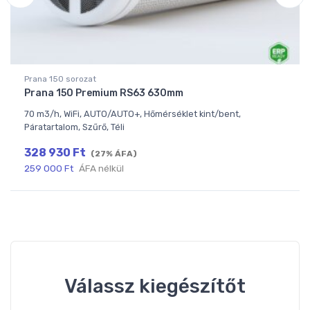
Prana 150 sorozat
Prana 150 Premium RS63 630mm
70 m3/h, WiFi, AUTO/AUTO+, Hőmérséklet kint/bent,
Páratartalom, Szűrő, Téli
328 930
Ft
(27% ÁFA)
259 000
Ft
ÁFA nélkül
Válassz kiegészítőt