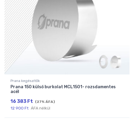
Prana kegészítők
Prana 150 külső burkolat MCL1501- rozsdamentes
acél
16 383
Ft
(27% ÁFA)
12 900
Ft
ÁFA nélkül