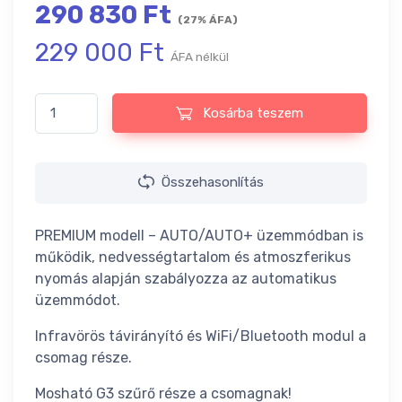
290 830
Ft
(27% ÁFA)
229 000
Ft
ÁFA nélkül
Prana 150 Premium mennyiség
Kosárba teszem
Összehasonlítás
PREMIUM modell – AUTO/AUTO+ üzemmódban is
működik, nedvességtartalom és atmoszferikus
nyomás alapján szabályozza az automatikus
üzemmódot.
Infravörös távirányító és WiFi/Bluetooth modul a
csomag része.
Mosható G3 szűrő része a csomagnak!