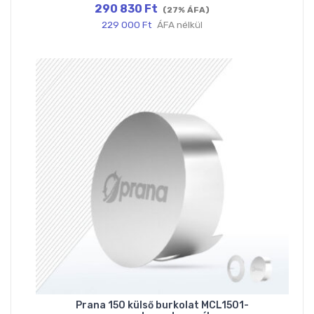
290 830
Ft
(27% ÁFA)
229 000
Ft
ÁFA nélkül
Prana 150 külső burkolat MCL1501-