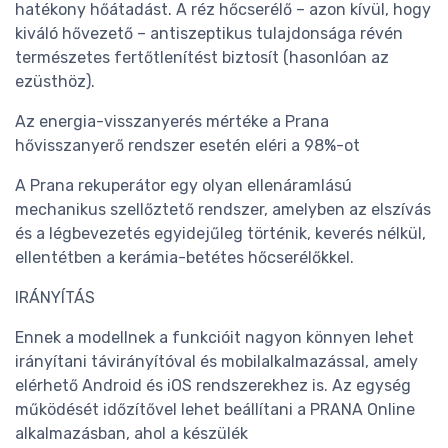
hatékony hőátadást. A réz hőcserélő – azon kívül, hogy
kiváló hővezető – antiszeptikus tulajdonsága révén
természetes fertőtlenítést biztosít (hasonlóan az
ezüsthöz).
Az energia-visszanyerés mértéke a Prana
hővisszanyerő rendszer esetén eléri a 98%-ot
A Prana rekuperátor egy olyan ellenáramlású
mechanikus szellőztető rendszer, amelyben az elszívás
és a légbevezetés egyidejűleg történik, keverés nélkül,
ellentétben a kerámia-betétes hőcserélőkkel.
IRÁNYÍTÁS
Ennek a modellnek a funkcióit nagyon könnyen lehet
irányítani távirányítóval és mobilalkalmazással, amely
elérhető Android és iOS rendszerekhez is. Az egység
működését időzítővel lehet beállítani a PRANA Online
alkalmazásban, ahol a készülék