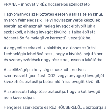
PRANA – innovatív RÉZ hőcserélős szellőztető
Hagyományos szellőztetés esetén a lakás télen kihűl,
nyáron felmelegszik. Helyi hővisszanyerős készülék
esetén az elhasznált meleg levegőt eltávolítjuk a
szobákból, a hideg levegőt kívülről a falba épített
hőcserélőn felmelegítve keresztül vezetjük be.
Az egyedi szerkezeti kialakítás, a ciklonos szűrési
technológia lehetővé teszi, hogy a kívülről bejutó por
és szennyeződések nagy része ne jusson a lakótérbe.
A szellőzőgép a helyiség elhasznált, nedves,
szennyezett (por, füst, CO2, vegyi anyagok) levegőjét
kivezeti és biztosítja beáramló friss levegőt kívülről.
A szerkezeti felépítése biztosítja, hogy a két levegő
nem keveredjen.
Hengeres szerkezete és RÉZ HŐCSERÉLŐJE biztosítja a