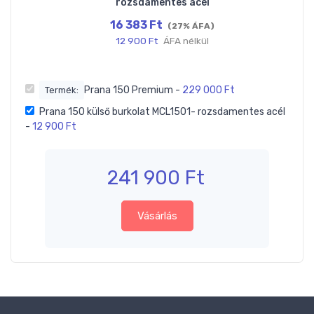
rozsdamentes acél
16 383
Ft
(27% ÁFA)
12 900
Ft
ÁFA nélkül
Prana 150 Premium
-
229 000
Ft
Termék:
Prana 150 külső burkolat MCL1501- rozsdamentes acél
-
12 900
Ft
241 900
Ft
Vásárlás