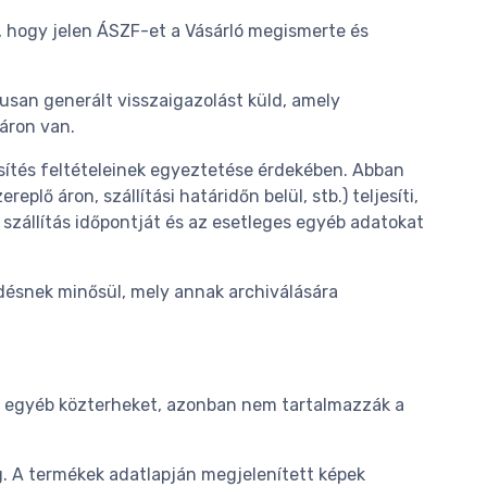
i, hogy jelen ÁSZF-et a Vásárló megismerte és
kusan generált visszaigazolást küld, amely
áron van.
esítés feltételeinek egyeztetése érdekében. Abban
lő áron, szállítási határidőn belül, stb.) teljesíti,
szállítás időpontját és az esetleges egyéb adatokat
ződésnek minősül, mely annak archiválására
és egyéb közterheket, azonban nem tartalmazzák a
eg. A termékek adatlapján megjelenített képek