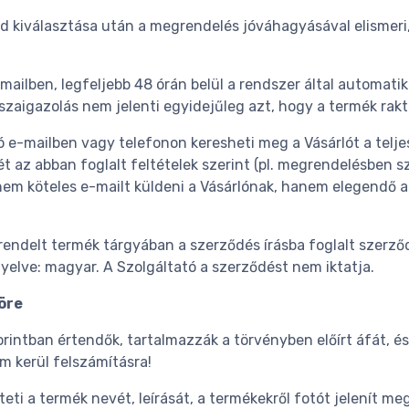
i mód kiválasztása után a megrendelés jóváhagyásával elismer
ailben, legfeljebb 48 órán belül a rendszer által automati
zaigazolás nem jelenti egyidejűleg azt, hogy a termék rakt
ó e-mailben vagy telefonon keresheti meg a Vásárlót a telj
az abban foglalt feltételek szerint (pl. megrendelésben szerep
nem köteles e-mailt küldeni a Vásárlónak, hanem elegendő a 
megrendelt termék tárgyában a szerződés írásba foglalt szer
yelve: magyar. A Szolgáltató a szerződést nem iktatja.
öre
orintban értendők, tartalmazzák a törvényben előírt áfát, 
em kerül felszámításra!
eti a termék nevét, leírását, a termékekről fotót jelenít m