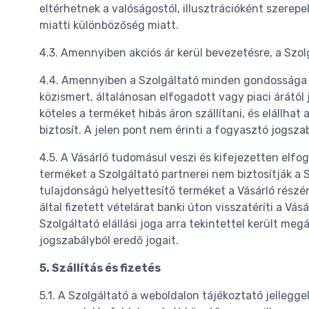
eltérhetnek a valóságostól, illusztrációként szere
miatti különbözőség miatt.
4.3. Amennyiben akciós ár kerül bevezetésre, a Szol
4.4. Amennyiben a Szolgáltató minden gondossága ell
közismert, általánosan elfogadott vagy piaci árától 
köteles a terméket hibás áron szállítani, és elállhat
biztosít. A jelen pont nem érinti a fogyasztó jogszab
4.5. A Vásárló tudomásul veszi és kifejezetten elfoga
terméket a Szolgáltató partnerei nem biztosítják a 
tulajdonságú helyettesítő terméket a Vásárló részére
által fizetett vételárat banki úton visszatéríti a Vás
Szolgáltató elállási joga arra tekintettel került meg
jogszabályból eredő jogait.
5. Szállítás és fizetés
5.1. A Szolgáltató a weboldalon tájékoztató jelleggel