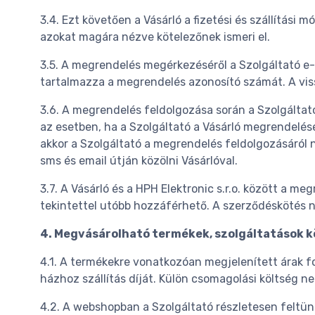
3.4. Ezt követően a Vásárló a fizetési és szállítás
azokat magára nézve kötelezőnek ismeri el.
3.5. A megrendelés megérkezéséről a Szolgáltató e-m
tartalmazza a megrendelés azonosító számát. A viss
3.6. A megrendelés feldolgozása során a Szolgáltat
az esetben, ha a Szolgáltató a Vásárló megrendelését 
akkor a Szolgáltató a megrendelés feldolgozásáról 
sms és email útján közölni Vásárlóval.
3.7. A Vásárló és a HPH Elektronic s.r.o. között a 
tekintettel utóbb hozzáférhető. A szerződéskötés n
4. Megvásárolható termékek, szolgáltatások k
4.1. A termékekre vonatkozóan megjelenített árak f
házhoz szállítás díját. Külön csomagolási költség n
4.2. A webshopban a Szolgáltató részletesen feltünt