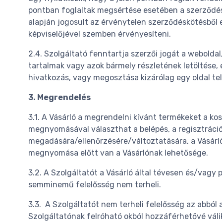
pontban foglaltak megsértése esetében a szerződés 
alapján jogosult az érvénytelen szerződéskötésből e
képviselőjével szemben érvényesíteni.
2.4. Szolgáltató fenntartja szerzői jogát a webold
tartalmak vagy azok bármely részletének letöltése, e
hivatkozás, vagy megosztása kizárólag egy oldal tel
3. Megrendelés
3.1. A Vásárló a megrendelni kívánt termékeket a k
megnyomásával választhat a belépés, a regisztráció, 
megadására/ellenőrzésére/változtatására, a Vásárló 
megnyomása előtt van a Vásárlónak lehetősége.
3.2. A Szolgáltatót a Vásárló által tévesen és/vagy
semminemű felelősség nem terheli.
3.3. A Szolgáltatót nem terheli felelősség az abból 
Szolgáltatónak felróható okból hozzáférhetővé váli