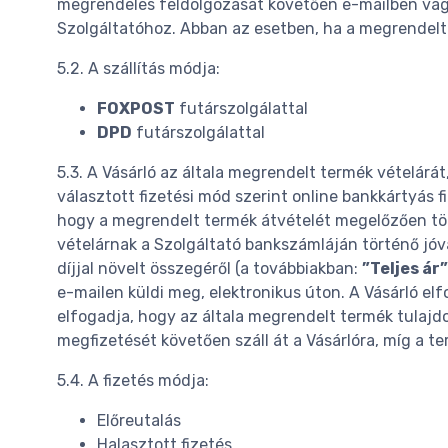
megrendelés feldolgozását követően e-mailben vagy
Szolgáltatóhoz. Abban az esetben, ha a megrendelt 
5.2. A szállítás módja:
FOXPOST
futárszolgálattal
DPD
futárszolgálattal
5.3. A Vásárló az általa megrendelt termék vételárát,
választott fizetési mód szerint online bankkártyás f
hogy a megrendelt termék átvételét megelőzően törté
vételárnak a Szolgáltató bankszámláján történő jóváír
díjjal növelt összegéről (a továbbiakban:
”Teljes ár”
e-mailen küldi meg, elektronikus úton. A Vásárló el
elfogadja, hogy az általa megrendelt termék tulajdo
megfizetését követően száll át a Vásárlóra, míg a te
5.4. A fizetés módja:
Előreutalás
Halasztott fizetés