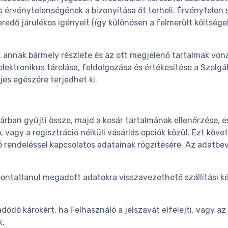
érvénytelenségének a bizonyítása őt terheli. Érvénytelen s
redő járulékos igényeit (így különösen a felmerült költsége
al, annak bármely részlete és az ott megjelenő tartalmak vo
lektronikus tárolása, feldolgozása és értékesítése a Szolgál
jes egészére terjedhet ki.
osárban gyűjti össze, majd a kosár tartalmának ellenőrzése,
vagy a regisztráció nélküli vásárlás opciók közül. Ezt köve
rendeléssel kapcsolatos adatainak rögzítésére. Az adatbevi
 pontatlanul megadott adatokra visszavezethető szállítási k
adódó károkért, ha Felhasználó a jelszavát elfelejti, vagy a
k.