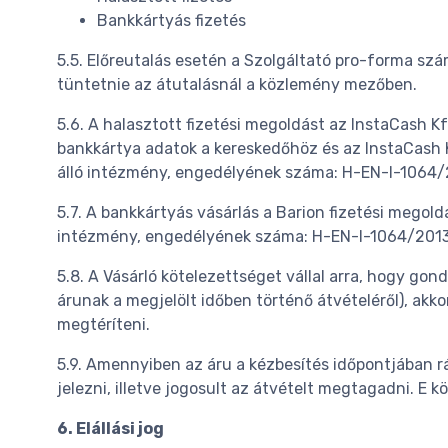
Bankkártyás fizetés
5.5. Előreutalás esetén a Szolgáltató pro-forma szám
tüntetnie az átutalásnál a közlemény mezőben.
5.6. A halasztott fizetési megoldást az InstaCash K
bankkártya adatok a kereskedőhöz és az InstaCash K
álló intézmény, engedélyének száma: H-EN-I-1064/
5.7. A bankkártyás vásárlás a Barion fizetési megol
intézmény, engedélyének száma: H-EN-I-1064/2013
5.8. A Vásárló kötelezettséget vállal arra, hogy go
árunak a megjelölt időben történő átvételéről), akkor 
megtéríteni.
5.9. Amennyiben az áru a kézbesítés időpontjában rá
jelezni, illetve jogosult az átvételt megtagadni. E
6. Elállási jog