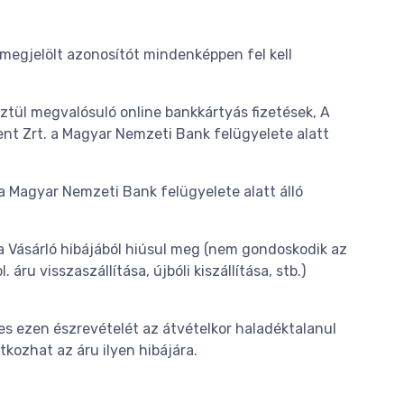
a megjelölt azonosítót mindenképpen fel kell
sztül megvalósuló online bankkártyás fizetések, A
nt Zrt. a Magyar Nemzeti Bank felügyelete alatt
 a Magyar Nemzeti Bank felügyelete alatt álló
 a Vásárló hibájából hiúsul meg (nem gondoskodik az
ru visszaszállítása, újbóli kiszállítása, stb.)
es ezen észrevételét az átvételkor haladéktalanul
tkozhat az áru ilyen hibájára.