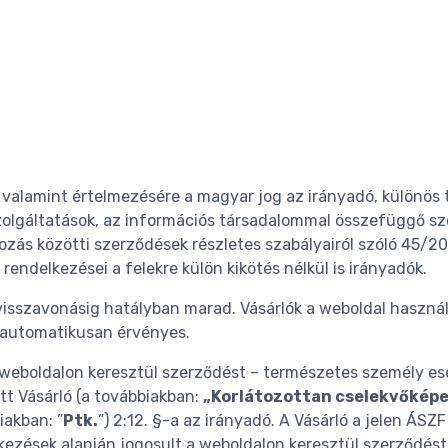
valamint értelmezésére a magyar jog az irányadó, különös te
szolgáltatások, az információs társadalommal összefüggő szol
lkozás közötti szerződések részletes szabályairól szóló 45/20
rendelkezései a felekre külön kikötés nélkül is irányadók.
 visszavonásig hatályban marad. Vásárlók a weboldal haszná
 automatikusan érvényes.
 weboldalon keresztül szerződést – természetes személy eset
ött Vásárló (a továbbiakban:
„Korlátozottan cselekvőképe
iakban: ”
Ptk.
”) 2:12. §-a az irányadó. A Vásárló a jelen ÁS
lkezések alapján jogosult a weboldalon keresztül szerződést 