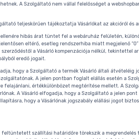
pelhetnek. A Szolgáltató nem vállal felelősséget a webshopb
gáltató teljeskörűen tájékoztatja Vásárlókat az akcióról és
enére hibás árat tüntet fel a webáruház felületén, különös
jelentősen eltérő, esetleg rendszerhiba miatt megjelenő “0”
 a szerződéstől a Vásárló kompenzációja nélkül, tekintettel ar
ályból eredő jogait.
dja, hogy a Szolgáltató a termék Vásárló általi átvételéig jo
Szolgáltatónak. A jelen pontban foglalt elállás esetén a Sz
 felajánlani, értékkülönbözet megtérítése mellett. A Szolgál
árlónak. A Vásárló elfogadja, hogy a Szolgáltató a jelen pont 
állapításra, hogy a Vásárlónak jogszabály elállási jogot bizto
 feltüntetett szállítási határidőre törekszik a megrendelés 