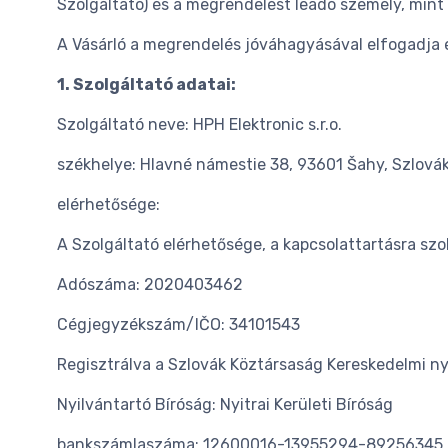
Szolgáltató) és a megrendelést leadó személy, mint 
A Vásárló a megrendelés jóváhagyásával elfogadja é
1. Szolgáltató adatai:
Szolgáltató neve: HPH Elektronic s.r.o.
székhelye: Hlavné námestie 38, 93601 Šahy, Szlovák
elérhetősége:
A Szolgáltató elérhetősége, a kapcsolattartásra sz
Adószáma: 2020403462
Cégjegyzékszám/IČO: 34101543
Regisztrálva a Szlovák Köztársaság Kereskedelmi nyi
Nyilvántartó Bíróság: Nyitrai Kerületi Bíróság
bankszámlaszáma: 12600016-13955294-89256345