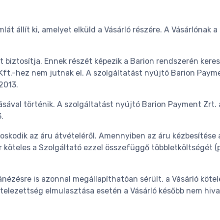
lát állít ki, amelyet elküld a Vásárló részére. A Vásárlónak 
ft biztosítja. Ennek részét képezik a Barion rendszerén kere
ft.-hez nem jutnak el. A szolgáltatást nyújtó Barion Payme
2013.
dásával történik. A szolgáltatást nyújtó Barion Payment Zrt.
.
ndoskodik az áru átvételéről. Amennyiben az áru kézbesítése
köteles a Szolgáltató ezzel összefüggő többletköltségét (pl. á
nézésre is azonnal megállapíthatóan sérült, a Vásárló kötel
 kötelezettség elmulasztása esetén a Vásárló később nem hiva