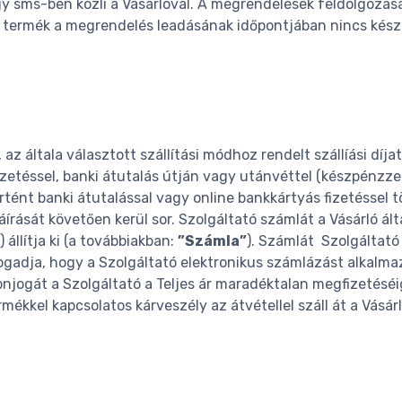
 sms-ben közli a Vásárlóval. A megrendelések feldolgozása
termék a megrendelés leadásának időpontjában nincs készlete
 az általa választott szállítási módhoz rendelt szállíási díj
izetéssel, banki átutalás útján vagy utánvéttel (készpénzzel,
nt banki átutalással vagy online bankkártyás fizetéssel tör
ását követően kerül sor. Szolgáltató számlát a Vásárló által 
) állítja ki (a továbbiakban:
”Számla”
). Számlát Szolgáltató 
fogadja, hogy a Szolgáltató elektronikus számlázást alkalma
njogát a Szolgáltató a Teljes ár maradéktalan megfizetéséig
rmékkel kapcsolatos kárveszély az átvétellel száll át a Vásár