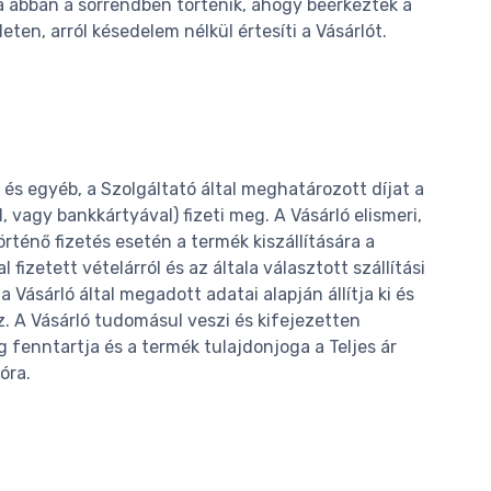
 abban a sorrendben történik, ahogy beérkeztek a
n, arról késedelem nélkül értesíti a Vásárlót.
at és egyéb, a Szolgáltató által meghatározott díjat a
 vagy bankkártyával) fizeti meg. A Vásárló elismeri,
ténő fizetés esetén a termék kiszállítására a
fizetett vételárról és az általa választott szállítási
a Vásárló által megadott adatai alapján állítja ki és
z. A Vásárló tudomásul veszi és kifejezetten
 fenntartja és a termék tulajdonjoga a Teljes ár
lóra.