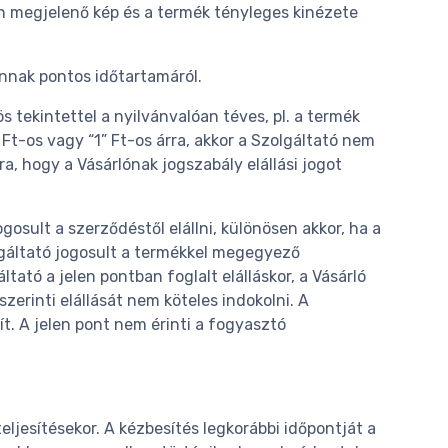
an megjelenő kép és a termék tényleges kinézete
 annak pontos időtartamáról.
 tekintettel a nyilvánvalóan téves, pl. a termék
 Ft-os vagy “1” Ft-os árra, akkor a Szolgáltató nem
ra, hogy a Vásárlónak jogszabály elállási jogot
gosult a szerződéstől elállni, különösen akkor, ha a
olgáltató jogosult a termékkel megegyező
tató a jelen pontban foglalt elálláskor, a Vásárló
szerinti elállását nem köteles indokolni. A
sít. A jelen pont nem érinti a fogyasztó
teljesítésekor. A kézbesítés legkorábbi időpontját a