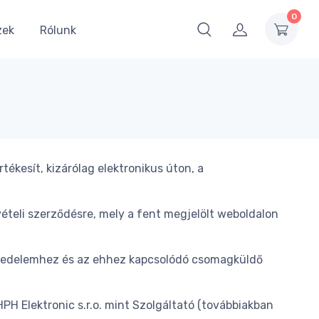
0
zek
Rólunk
ékesít, kizárólag elektronikus úton, a
ételi szerződésre, mely a fent megjelölt weboldalon
reskedelemhez és az ehhez kapcsolódó csomagküldő
PH Elektronic s.r.o. mint Szolgáltató (továbbiakban