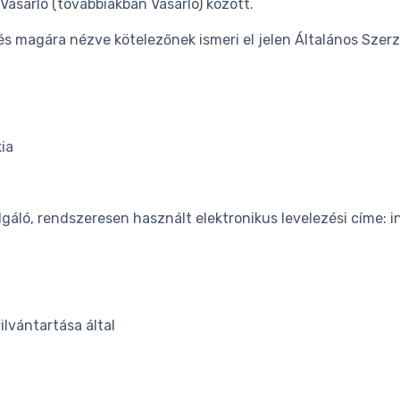
Vásárló (továbbiakban Vásárló) között.
s magára nézve kötelezőnek ismeri el jelen Általános Szerz
ia
olgáló, rendszeresen használt elektronikus levelezési címe:
lvántartása által