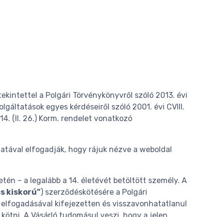
kintettel a Polgári Törvénykönyvről szóló 2013. évi
gáltatások egyes kérdéseiről szóló 2001. évi CVIII.
14. (II. 26.) Korm. rendelet vonatkozó
latával elfogadják, hogy rájuk nézve a weboldal
én – a legalább a 14. életévét betöltött személy. A
s kiskorú”
) szerződéskötésére a Polgári
ZF elfogadásával kifejezetten és visszavonhatatlanul
kötni. A Vásárló tudomásul veszi, hogy a jelen