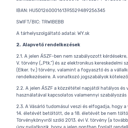
IBAN: HU50126000161395529489256345
SWIFT/BIC: TRWIBEBB
A tárhelyszolgáltató adatai: WY.sk
2. Alapvető rendelkezések
2.1. A jelen ÁSZF-ben nem szabályozott kérdésekre, 
V. törvény („Ptk.”) és az elektronikus kereskedelmi 
(Elker. tv.) törvény, valamint a fogyasztó és a válla
rendelkezéseire. A vonatkozó jogszabályok kötelező 
2.2. A jelen ÁSZF a közzététel napjától hatályos és
használatával kapcsolatos valamennyi szabályozás
2.3. A Vásárló tudomásul veszi és elfogadja, hogy a
14. életévét betöltött, de a 18. életévét be nem tölt
Törvénykönyvről szóló 2013. évi V. törvény (a tovább
úgy nyilatkozik, hogy a jelen pontban foglalt rende