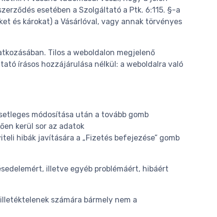
zerződés esetében a Szolgáltató a Ptk. 6:115. §-a
ket és károkat) a Vásárlóval, vagy annak törvényes
natkozásában. Tilos a weboldalon megjelenő
tató írásos hozzájárulása nélkül: a weboldalra való
 esetleges módosítása után a tovább gomb
tően kerül sor az adatok
teli hibák javítására a „Fizetés befejezése” gomb
ésedelemért, illetve egyéb problémáért, hibáért
z illetéktelenek számára bármely nem a