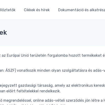
lőztetők
Cikkek és hírek
Dokumentáció és alkatrés
lek
z az Európai Unió területén forgalomba hozott termékeket ért
ban: ÁSZF) vonatkozik minden olyan szolgáltatásra és adás-v
an bejegyzett gazdasági társaság, amely az elektronikus ke
 előírt feltételekkel rendelkezik.
 megrendeléssel, online adás-vételi szerződés jön létre a H